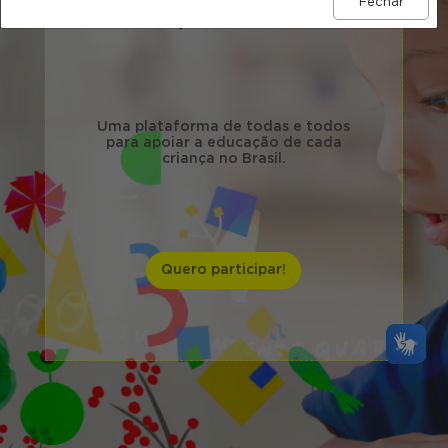
Fechar
COMPROMISSO NACIONAL
CRIANÇA ALFABETIZADA
Uma plataforma de todas e todos
para apoiar a educação de cada
criança no Brasil.
Quero participar!